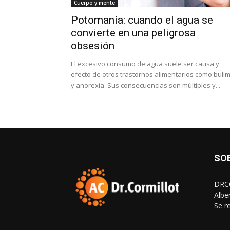
Cuerpo y mente
Potomanía: cuando el agua se
convierte en una peligrosa
obsesión
El excesivo consumo de agua suele ser causa y
efecto de otros trastornos alimentarios como bulim
y anorexia. Sus consecuencias son múltiples y...
SO
DRCO
Albe
Se r