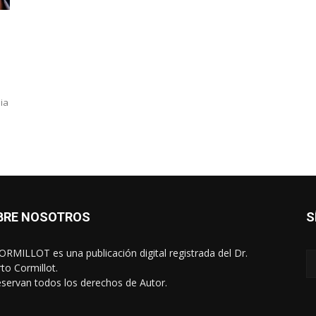
ia
BRE NOSOTROS
S
RMILLOT es una publicación digital registrada del Dr.
rto Cormillot.
eservan todos los derechos de Autor.