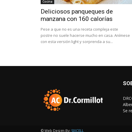
Cocina
Deliciosos panqueques de
manzana con 160 calorías
Pese a que no es una receta compleja este
postre no suele hacerse mucho en casa. Anímese
con esta versión light y sorprenda a su...
SO
DRCO
Albe
Se r
© Web Design By:
SIXCELL