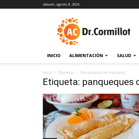
sábado, agosto 8, 2026
DrCormillot
INICIO
ALIMENTACIÓN
SALUD
Inicio
Etiquetas
Panqueques de manzana
Etiqueta: panqueques