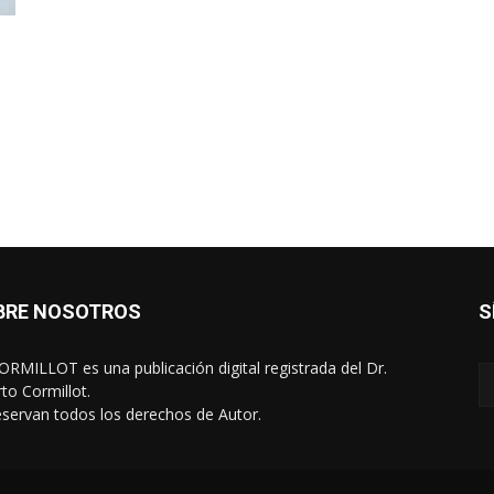
BRE NOSOTROS
S
RMILLOT es una publicación digital registrada del Dr.
rto Cormillot.
eservan todos los derechos de Autor.