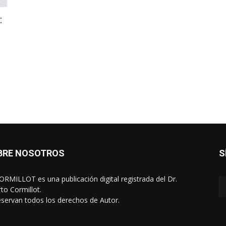
:
BRE NOSOTROS
S
RMILLOT es una publicación digital registrada del Dr.
rto Cormillot.
eservan todos los derechos de Autor.