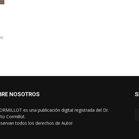
ón
BRE NOSOTROS
S
RMILLOT es una publicación digital registrada del Dr.
rto Cormillot.
eservan todos los derechos de Autor.