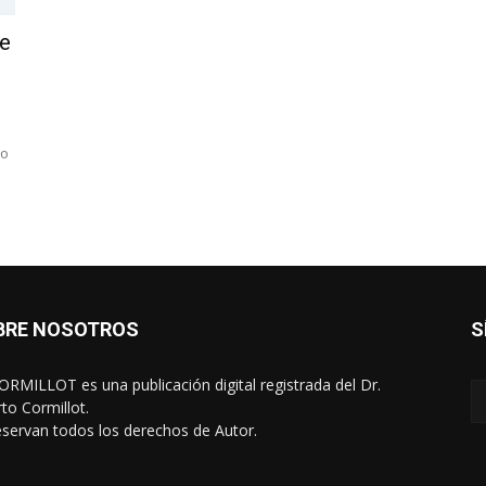
re
jo
BRE NOSOTROS
S
RMILLOT es una publicación digital registrada del Dr.
rto Cormillot.
eservan todos los derechos de Autor.