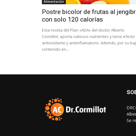
Alimentación
Postre bicolor de frutas al jengib
con solo 120 calorías
Esta receta del Plan «ADA» del doctor Alberto
Cormillot, aporta valiosos nutrientes y tiene efecto
antioxidante y antiinflamatorio. Además, por su ba
contenido en...
SO
DRCO
Albe
Se r