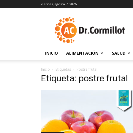
viernes, agosto 7, 2026
DrCormillot
INICIO
ALIMENTACIÓN
SALUD
Inicio
Etiquetas
Postre frutal
Etiqueta: postre frutal