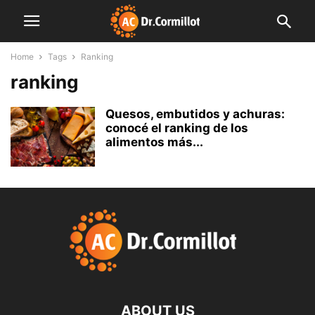
Home
Tags
Ranking
ranking
Quesos, embutidos y achuras:
conocé el ranking de los
alimentos más...
ABOUT US