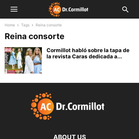
Home
Tags
Reina consorte
Reina consorte
Cormillot habló sobre la tapa de
la revista Caras dedicada a...
ABOUT US