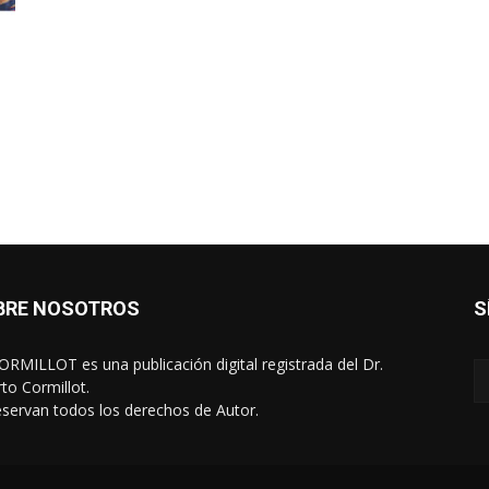
BRE NOSOTROS
S
RMILLOT es una publicación digital registrada del Dr.
rto Cormillot.
eservan todos los derechos de Autor.