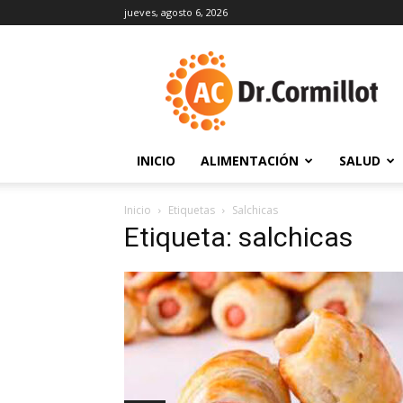
jueves, agosto 6, 2026
DrCormillot
INICIO
ALIMENTACIÓN
SALUD
Inicio
Etiquetas
Salchicas
Etiqueta: salchicas