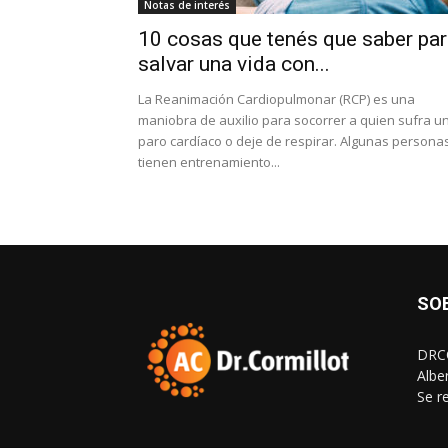
Notas de interés
10 cosas que tenés que saber pa
salvar una vida con...
La Reanimación Cardiopulmonar (RCP) es una
maniobra de auxilio para socorrer a quien sufra u
paro cardíaco o deje de respirar. Algunas persona
tienen entrenamiento...
SO
DRCO
Albe
Se r