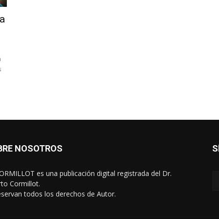
ra
n
s
BRE NOSOTROS
S
RMILLOT es una publicación digital registrada del Dr.
rto Cormillot.
eservan todos los derechos de Autor.