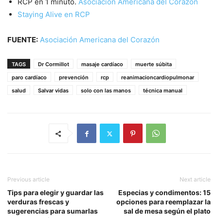
RCP en 1 minuto.
Asociación Americana del Corazón
Staying Alive en RCP
FUENTE:
Asociación Americana del Corazón
TAGS
Dr Cormillot
masaje cardíaco
muerte súbita
paro cardíaco
prevención
rcp
reanimacioncardiopulmonar
salud
Salvar vidas
solo con las manos
técnica manual
Previous article
Next article
Tips para elegir y guardar las
Especias y condimentos: 15
verduras frescas y
opciones para reemplazar la
sugerencias para sumarlas
sal de mesa según el plato