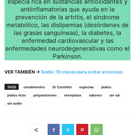
especia rica en sustancias antioxidantes y
antiinflamatorias que ayuda en la
prevención de la artritis, el síndrome
metabólico, las dislipemias (desórdenes de
las grasas sanguíneas), la diabetes, la
enfermedad cardiovascular y las
enfermedades neurodegenerativas como el
Parkinson.
VER TAMBIÉN →
Sodio: 10 claves para evitar el exceso
TAGS
condimentos
Dr Cormillot
especias
platos
platos ricos
preparaciones
reemplazo
sabores
sin sal
sin sodio