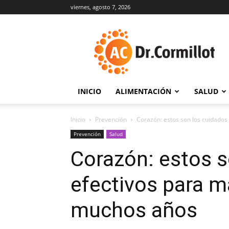
viernes, agosto 7, 2026
DrCormillot
INICIO
ALIMENTACIÓN
SALUD
Inicio
Prevención
Corazón: estos son los cuidados
Prevención
Salud
Corazón: estos 
efectivos para m
muchos años