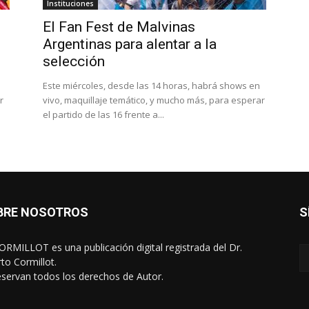
Instituciones
El Fan Fest de Malvinas
Argentinas para alentar a la
selección
Este miércoles, desde las 14 horas, habrá shows en
r
vivo, maquillaje temático, y mucho más, para esperar
el partido de las 16 frente a...
BRE NOSOTROS
S
RMILLOT es una publicación digital registrada del Dr.
rto Cormillot.
eservan todos los derechos de Autor.