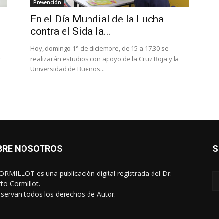
Prevención
En el Día Mundial de la Lucha
contra el Sida la...
Hoy, domingo 1° de diciembre, de 15 a 17.30 se
r
realizarán estudios con apoyo de la Cruz Roja y la
Universidad de Buenos...
BRE NOSOTROS
S
RMILLOT es una publicación digital registrada del Dr.
rto Cormillot.
eservan todos los derechos de Autor.