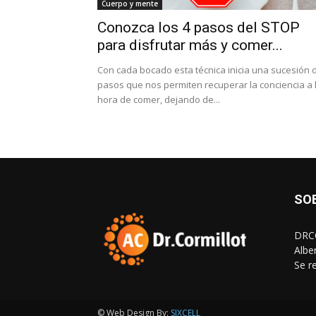
Cuerpo y mente
Conozca los 4 pasos del STOP
para disfrutar más y comer...
Con cada bocado esta técnica inicia una sucesión 
pasos que nos permiten recuperar la conciencia a 
hora de comer, dejando de...
SO
DRCO
Albe
Se r
© Web Design By:
SIXCELL