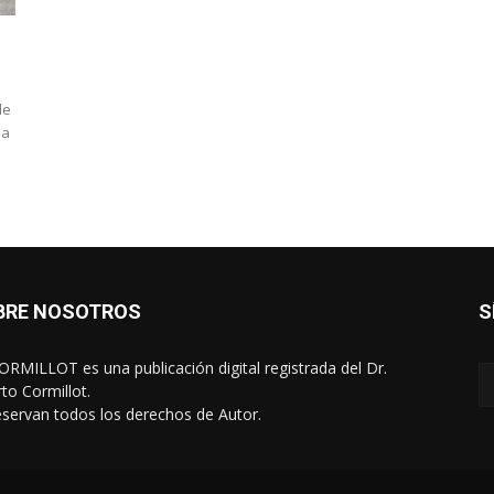
de
la
BRE NOSOTROS
S
RMILLOT es una publicación digital registrada del Dr.
rto Cormillot.
eservan todos los derechos de Autor.