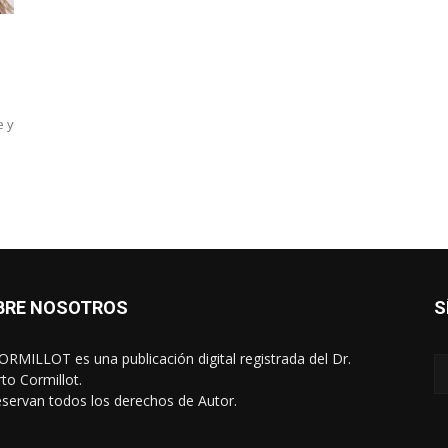
e y
BRE NOSOTROS
S
RMILLOT es una publicación digital registrada del Dr.
rto Cormillot.
eservan todos los derechos de Autor.