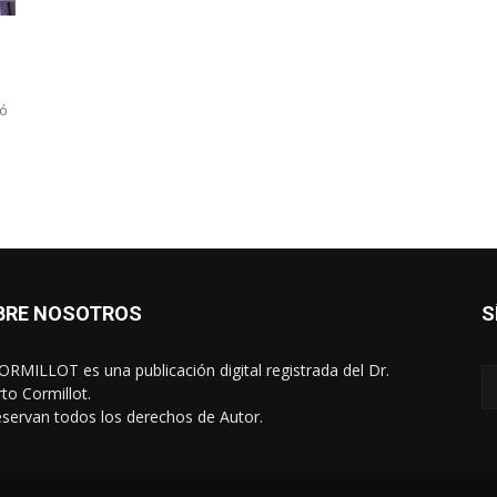
zó
BRE NOSOTROS
S
RMILLOT es una publicación digital registrada del Dr.
rto Cormillot.
eservan todos los derechos de Autor.