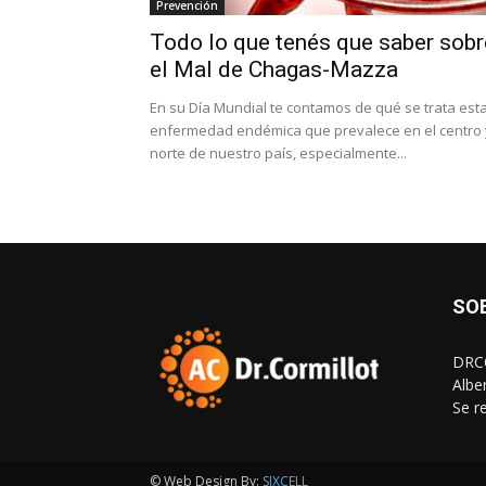
Prevención
Todo lo que tenés que saber sobr
el Mal de Chagas-Mazza
En su Día Mundial te contamos de qué se trata est
enfermedad endémica que prevalece en el centro 
norte de nuestro país, especialmente...
SO
DRCO
Albe
Se r
© Web Design By:
SIXCELL