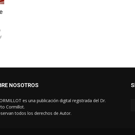
e
a
y
BRE NOSOTROS
S
RMILLOT es una publicación digital registrada del Dr.
rto Cormillot.
eservan todos los derechos de Autor.