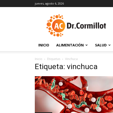
jueves, agosto 6, 2026
DrCormillot
INICIO
ALIMENTACIÓN
SALUD
Inicio
Etiquetas
Vinchuca
Etiqueta: vinchuca