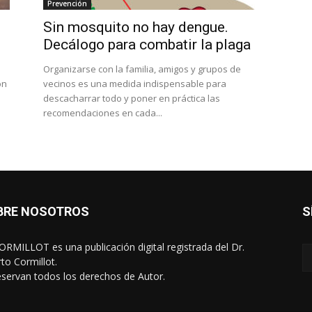
Prevención
Sin mosquito no hay dengue.
Decálogo para combatir la plaga
Organizarse con la familia, amigos y grupos de
ón
vecinos es una medida indispensable para
descacharrar todo y poner en práctica las
recomendaciones en cada...
BRE NOSOTROS
S
RMILLOT es una publicación digital registrada del Dr.
rto Cormillot.
eservan todos los derechos de Autor.