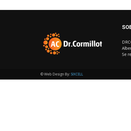
SO
DRCO
Albe
Se r
© Web Design By:
SIXCELL