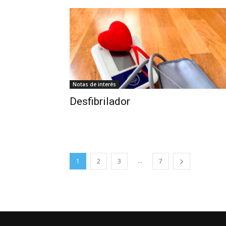
Notas de interés
Desfibrilador
...
1
2
3
7