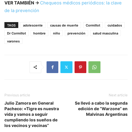
VER TAMBIÉN →
Chequeos médicos periódicos: la clave
de la prevención
TAGS
adolescente
causas de muerte
Cormillot
cuidados
Dr Cormillot
hombre
niño
prevención
salud masculina
varones
Previous article
Next article
Julio Zamora en General
Se llevó a cabo la segunda
Pacheco: «Tigre es nuestra
edición de “Warzone” en
vida y vamos a seguir
Malvinas Argentinas
cumpliendo los sueños de
los vecinos y vecinas”