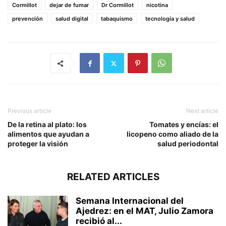
Cormillot
dejar de fumar
Dr Cormillot
nicotina
prevención
salud digital
tabaquismo
tecnología y salud
Previous article
Next article
De la retina al plato: los
Tomates y encías: el
alimentos que ayudan a
licopeno como aliado de la
proteger la visión
salud periodontal
RELATED ARTICLES
Semana Internacional del
Ajedrez: en el MAT, Julio Zamora
recibió al...