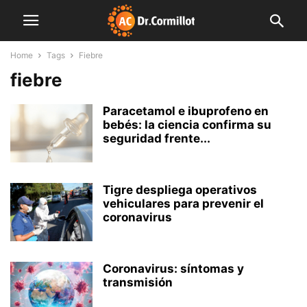
Home
Tags
Fiebre
fiebre
Paracetamol e ibuprofeno en
bebés: la ciencia confirma su
seguridad frente...
Tigre despliega operativos
vehiculares para prevenir el
coronavirus
Coronavirus: síntomas y
transmisión