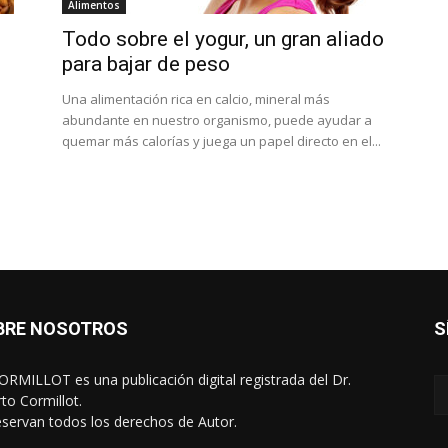
Alimentos
Todo sobre el yogur, un gran aliado
para bajar de peso
Una alimentación rica en calcio, mineral más
abundante en nuestro organismo, puede ayudar a
quemar más calorías y juega un papel directo en el...
BRE NOSOTROS
S
RMILLOT es una publicación digital registrada del Dr.
rto Cormillot.
eservan todos los derechos de Autor.