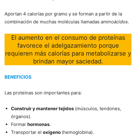
Aportan 4 calorías por gramo y se forman a partir de la
combinación de muchas moléculas llamadas
aminoácidos
.
El aumento en el consumo de proteínas
favorece el adelgazamiento porque
requieren más calorías para metabolizarse y
brindan mayor saciedad.
BENEFICIOS
Las proteínas son importantes para:
Construir y mantener tejidos
(músculos, tendones,
órganos).
Formar
hormonas
.
Transportar el
oxígeno
(hemoglobina).