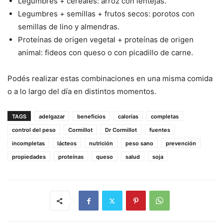
Legumbres + cereales: arroz con lentejas.
Legumbres + semillas + frutos secos: porotos con
semillas de lino y almendras.
Proteínas de origen vegetal + proteínas de origen
animal: fideos con queso o con picadillo de carne.
Podés realizar estas combinaciones en una misma comida
o a lo largo del día en distintos momentos.
TAGS
adelgazar
beneficios
calorías
completas
control del peso
Cormillot
Dr Cormillot
fuentes
incompletas
lácteos
nutrición
peso sano
prevención
propiedades
proteínas
queso
salud
soja