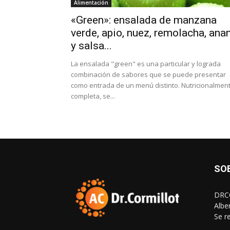
Alimentación
«Green»: ensalada de manzana
verde, apio, nuez, remolacha, ana
y salsa...
La ensalada "green" es una particular y lograda
combinación de sabores que se puede presentar
como entrada de un menú distinto. Nutricionalmen
completa, se...
SO
DRCO
Albe
Se r