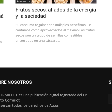
Alimentos
Frutos secos: aliados de la energía
ná
y la saciedad
Su consumo regular tiene múltiples beneficios. Te
contamos cómo aprovecharlos al máximo Los frutos
secos son un grupo de semillas comestibles
encerradas en una cáscara...
te
BRE NOSOTROS
S
RMILLOT es una publicación digital registrada del Dr.
rto Cormillot.
eservan todos los derechos de Autor.