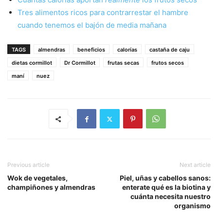
Tres alimentos ricos para contrarrestar el hambre
cuando tenemos el bajón de media mañana
TAGS
almendras
beneficios
calorías
castaña de caju
dietas cormillot
Dr Cormillot
frutas secas
frutos secos
maní
nuez
Previous article
Next article
Wok de vegetales,
Piel, uñas y cabellos sanos:
champiñones y almendras
enterate qué es la biotina y
cuánta necesita nuestro
organismo