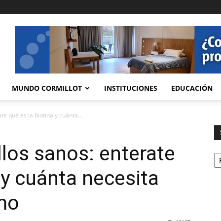
MUNDO CORMILLOT
INSTITUCIONES
EDUCACIÓN
te qué es la biotina y cuánta...
llos sanos: enterate
Se
 y cuánta necesita
mo