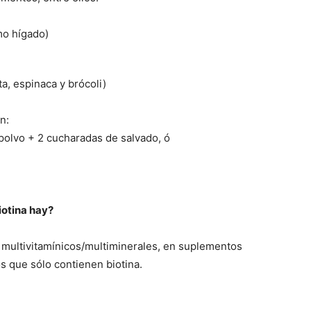
mo hígado)
a, espinaca y brócoli)
n:
polvo + 2 cucharadas de salvado, ó
iotina hay?
 multivitamínicos/multiminerales, en suplementos
s que sólo contienen biotina.