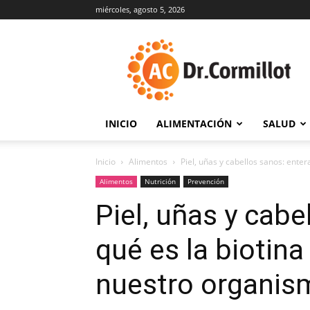
miércoles, agosto 5, 2026
DrCormillot
INICIO
ALIMENTACIÓN
SALUD
Inicio
Alimentos
Piel, uñas y cabellos sanos: entera
Alimentos
Nutrición
Prevención
Piel, uñas y cabe
qué es la biotina
nuestro organis