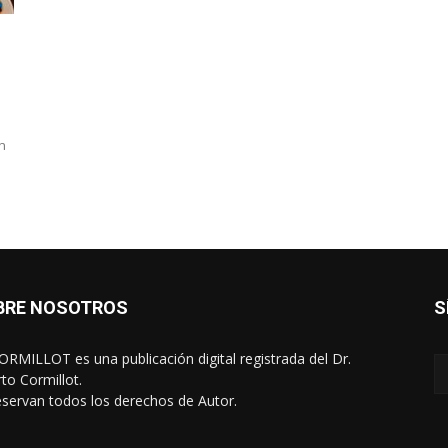
a
n
BRE NOSOTROS
S
RMILLOT es una publicación digital registrada del Dr.
rto Cormillot.
eservan todos los derechos de Autor.