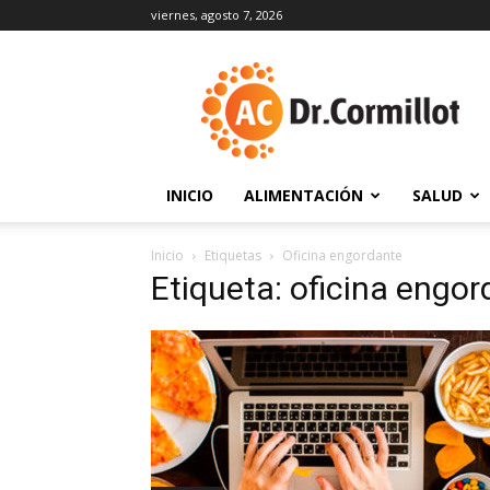
viernes, agosto 7, 2026
DrCormillot
INICIO
ALIMENTACIÓN
SALUD
Inicio
Etiquetas
Oficina engordante
Etiqueta: oficina engo