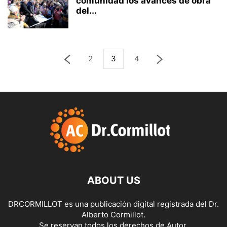
comunidad los avances de obra
del...
2
3
4
ABOUT US
DRCORMILLOT es una publicación digital registrada del Dr.
Alberto Cormillot.
Se reservan todos los derechos de Autor.