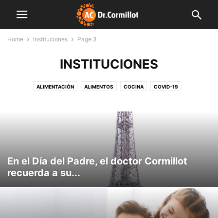
Home
Instituciones
Page 3
INSTITUCIONES
ALIMENTACIÓN
ALIMENTOS
COCINA
COVID-19
CUERPO Y MENTE
DESTACADAS
EDITORIALES
FAMILIA
FARMACIA
FINDE LIGHT
FITNESS
INDUSTRIA
INNOVACIÓN
INSTITUCIONES
LIBRO
MENTE SANA
MUNDO CORMILLOT
NOTAS DE INTERÉS
NUTRICIÓN
NUTROPEDIA
PLAN SEMANAL
PREVENCIÓN
PRODUCCIÓN
SALUD
SIN CATEGORÍA
VIDEO
En el Día del Padre, el doctor Cormillot
recuerda a su...