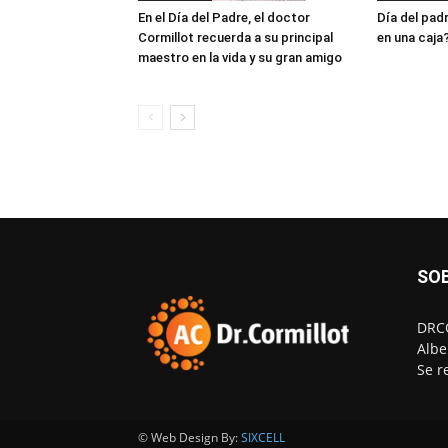
En el Día del Padre, el doctor
Día del padr
Cormillot recuerda a su principal
en una caja
maestro en la vida y su gran amigo
SO
DRCO
Albe
Se r
© Web Design By:
SIXCELL