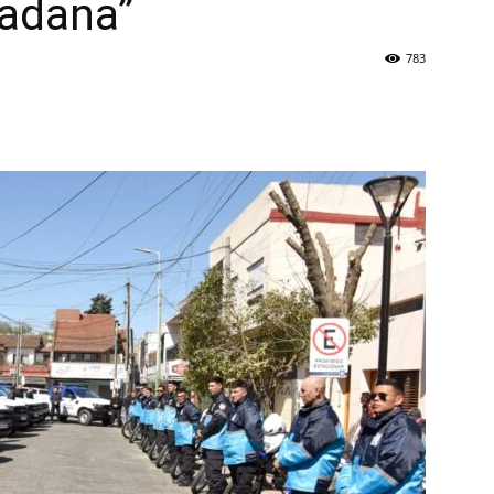
dadana”
783