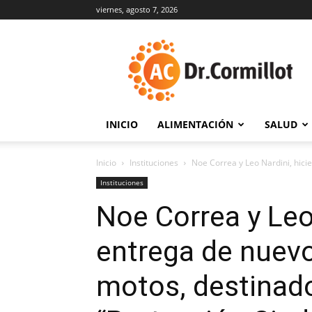
viernes, agosto 7, 2026
DrCormillot
INICIO
ALIMENTACIÓN
SALUD
Inicio
Instituciones
Noe Correa y Leo Nardini, hici
Instituciones
Noe Correa y Leo
entrega de nuev
motos, destinado