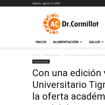
sábado, agosto 8, 2026
DrCormillot
INICIO
ALIMENTACIÓN
SALUD
Inicio
Instituciones
Con una edición virtual el Centr
Instituciones
Con una edición v
Universitario Tig
la oferta académ