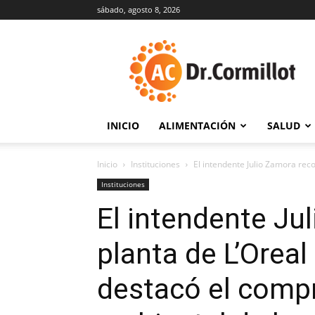
sábado, agosto 8, 2026
DrCormillot
INICIO
ALIMENTACIÓN
SALUD
Inicio
Instituciones
El intendente Julio Zamora recor
Instituciones
El intendente Jul
planta de L’Oreal
destacó el compr