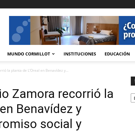
MUNDO CORMILLOT
INSTITUCIONES
EDUCACIÓN
rió la planta de L’Oreal en Benavídez y...
io Zamora recorrió la
Se
 en Benavídez y
omiso social y