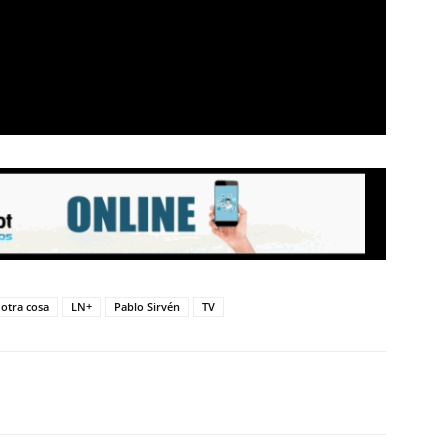
otra cosa
LN+
Pablo Sirvén
TV