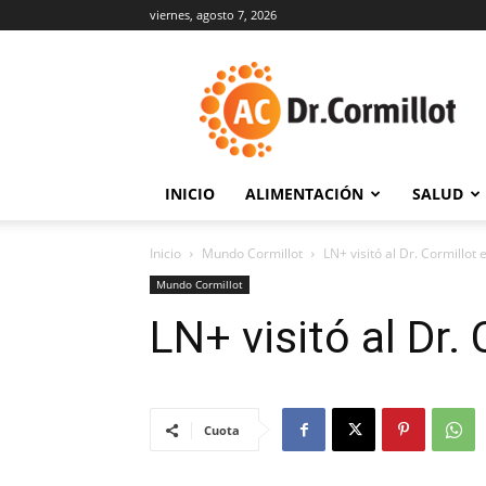
viernes, agosto 7, 2026
DrCormillot
INICIO
ALIMENTACIÓN
SALUD
Inicio
Mundo Cormillot
LN+ visitó al Dr. Cormillot 
Mundo Cormillot
LN+ visitó al Dr.
Cuota