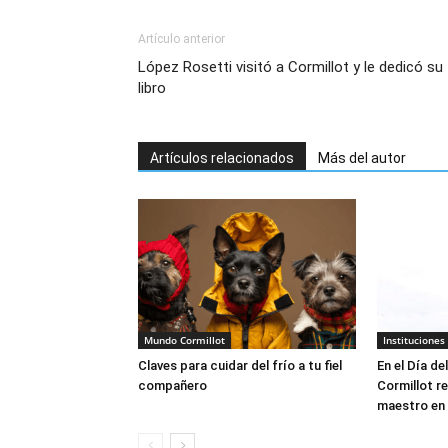
Artículo anterior
López Rosetti visitó a Cormillot y le dedicó su
libro
Artículos relacionados
Más del autor
Mundo Cormillot
Instituciones
Claves para cuidar del frío a tu fiel
En el Día de
compañero
Cormillot re
maestro en 