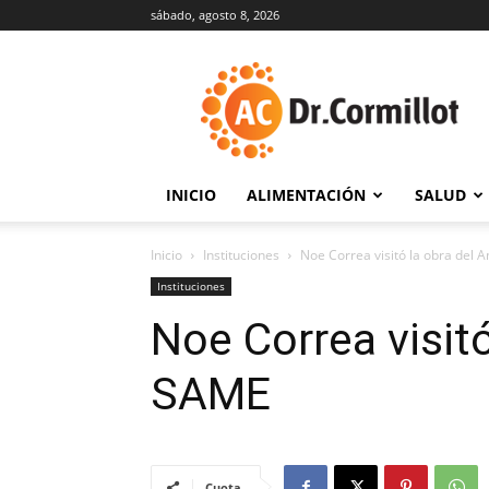
sábado, agosto 8, 2026
DrCormillot
INICIO
ALIMENTACIÓN
SALUD
Inicio
Instituciones
Noe Correa visitó la obra del
Instituciones
Noe Correa visit
SAME
Cuota