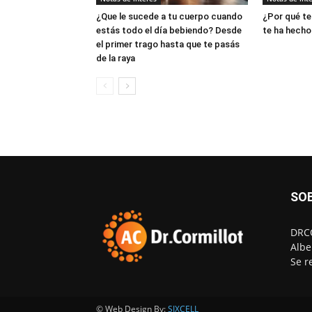
¿Que le sucede a tu cuerpo cuando
¿Por qué te
estás todo el día bebiendo? Desde
te ha hecho
el primer trago hasta que te pasás
de la raya
SO
DRCO
Albe
Se r
© Web Design By:
SIXCELL