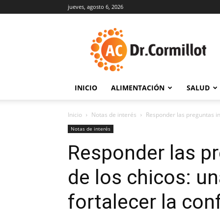
jueves, agosto 6, 2026
DrCormillot
INICIO
ALIMENTACIÓN
SALUD
Inicio
Notas de interés
Responder las preguntas in
Notas de interés
Responder las p
de los chicos: u
fortalecer la con