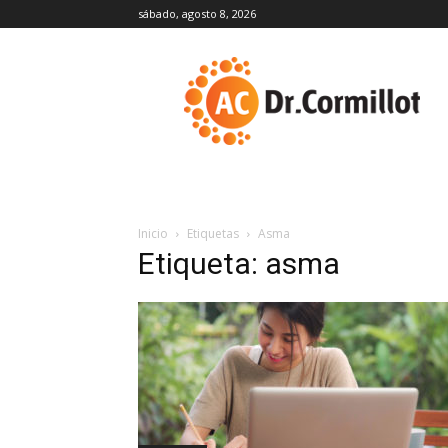
sábado, agosto 8, 2026
DrCormillot
Inicio
Etiquetas
Asma
Etiqueta: asma