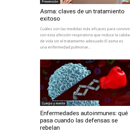
Prevención
Asma: claves de un tratamiento
exitoso
Cuáles son las medidas más eficaces para convivir
con esta afección respiratoria que reduce la calida
de vida sin el tratamiento adecuado El asma es
una enfermedad pulmonar...
Cuerpo y mente
Enfermedades autoinmunes: qué
pasa cuando las defensas se
rebelan