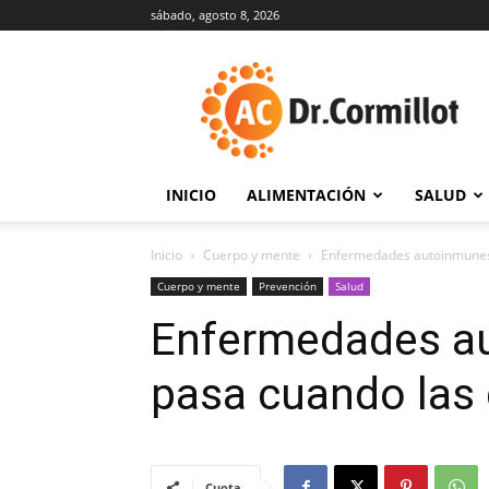
sábado, agosto 8, 2026
DrCormillot
INICIO
ALIMENTACIÓN
SALUD
Inicio
Cuerpo y mente
Enfermedades autoinmunes:
Cuerpo y mente
Prevención
Salud
Enfermedades a
pasa cuando las 
Cuota