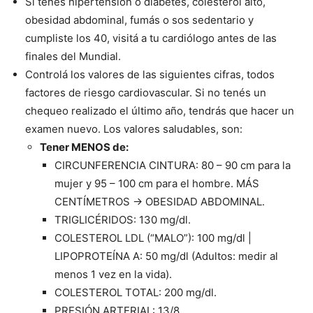
Si tenés hipertensión o diabetes, colesterol alto,
obesidad abdominal, fumás o sos sedentario y
cumpliste los 40, visitá a tu cardiólogo antes de las
finales del Mundial.
Controlá los valores de las siguientes cifras, todos
factores de riesgo cardiovascular. Si no tenés un
chequeo realizado el último año, tendrás que hacer un
examen nuevo. Los valores saludables, son:
Tener MENOS de:
CIRCUNFERENCIA CINTURA: 80 – 90 cm para la
mujer y 95 – 100 cm para el hombre. MÁS
CENTÍMETROS → OBESIDAD ABDOMINAL.
TRIGLICÉRIDOS: 130 mg/dl.
COLESTEROL LDL (“MALO”): 100 mg/dl |
LIPOPROTEÍNA A: 50 mg/dl (Adultos: medir al
menos 1 vez en la vida).
COLESTEROL TOTAL: 200 mg/dl.
PRESIÓN ARTERIAL: 13/8