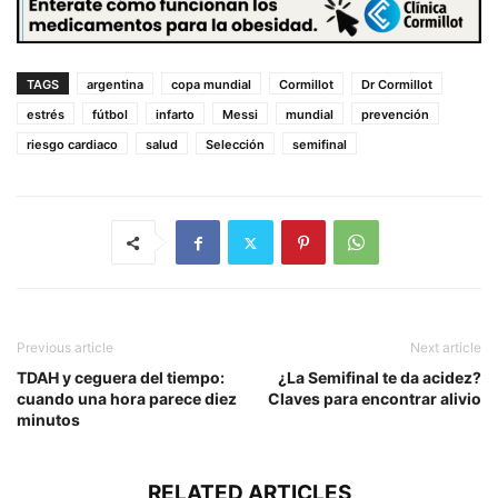
TAGS
argentina
copa mundial
Cormillot
Dr Cormillot
estrés
fútbol
infarto
Messi
mundial
prevención
riesgo cardiaco
salud
Selección
semifinal
Previous article
Next article
TDAH y ceguera del tiempo:
¿La Semifinal te da acidez?
cuando una hora parece diez
Claves para encontrar alivio
minutos
RELATED ARTICLES