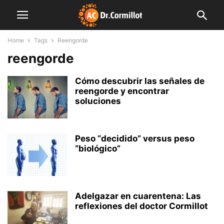
Home
Tags
Reengorde
reengorde
Cómo descubrir las señales de
reengorde y encontrar
soluciones
Peso “decidido” versus peso
“biológico”
Adelgazar en cuarentena: Las
reflexiones del doctor Cormillot