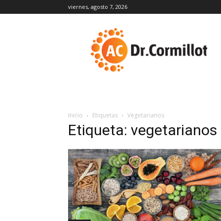
viernes, agosto 7, 2026
DrCormillot
Inicio
Etiquetas
Vegetarianos
Etiqueta: vegetarianos