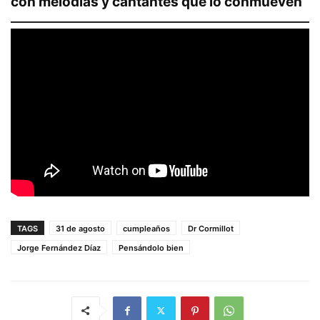
con melodías y cantantes que lo conmueven
TAGS
31 de agosto
cumpleaños
Dr Cormillot
Jorge Fernández Díaz
Pensándolo bien