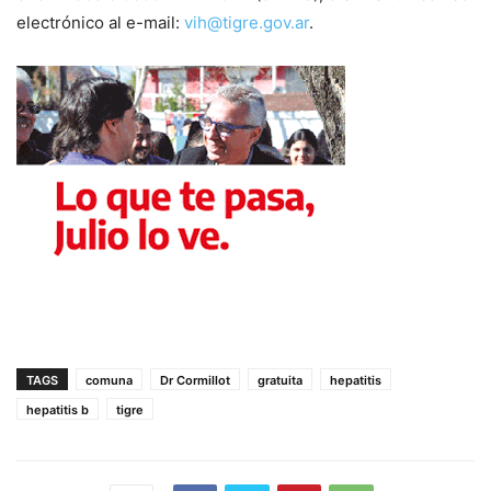
electrónico al e-mail:
vih@tigre.gov.ar
.
TAGS
comuna
Dr Cormillot
gratuita
hepatitis
hepatitis b
tigre