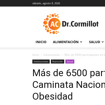
sábado, agosto 8, 2026
DrCormillot
INICIO
ALIMENTACIÓN
SALUD
Inicio
Instituciones
Más de 6500 participantes en l
Instituciones
Nutrición
Salud
Más de 6500 part
Caminata Nacion
Obesidad