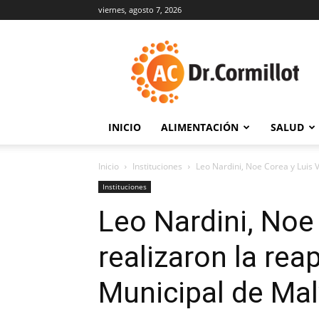
viernes, agosto 7, 2026
DrCormillot
INICIO
ALIMENTACIÓN
SALUD
Inicio
Instituciones
Leo Nardini, Noe Corea y Luis V
Instituciones
Leo Nardini, Noe
realizaron la rea
Municipal de Mal