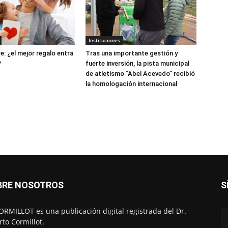
Instituciones
e: ¿el mejor regalo entra
Tras una importante gestión y
?
fuerte inversión, la pista municipal
de atletismo “Abel Acevedo” recibió
la homologación internacional
BRE NOSOTROS
S
RMILLOT es una publicación digital registrada del Dr.
rto Cormillot.