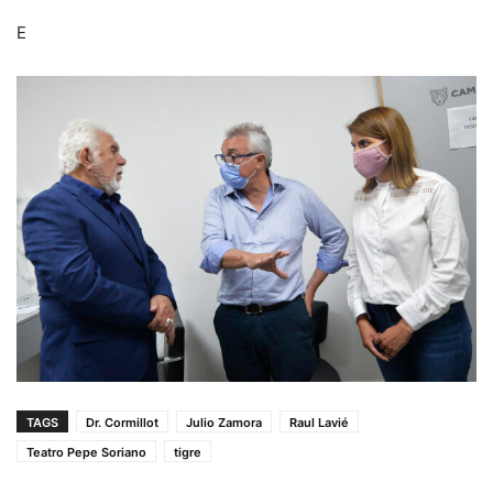
E
TAGS
Dr. Cormillot
Julio Zamora
Raul Lavié
Teatro Pepe Soriano
tigre