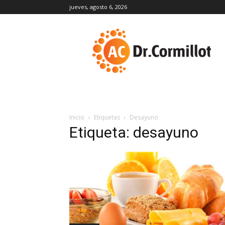
jueves, agosto 6, 2026
DrCormillot
Inicio
Etiquetas
Desayuno
Etiqueta: desayuno