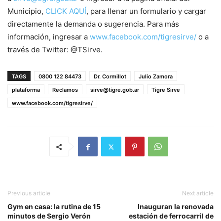
Municipio,
CLICK AQUÍ
, para llenar un formulario y cargar
directamente la demanda o sugerencia. Para más
información, ingresar a
www.facebook.com/tigresirve/
o a
través de Twitter: @TSirve.
TAGS
0800 122 84473
Dr. Cormillot
Julio Zamora
plataforma
Reclamos
sirve@tigre.gob.ar
Tigre Sirve
www.facebook.com/tigresirve/
Previous article
Next article
Gym en casa: la rutina de 15
Inauguran la renovada
minutos de Sergio Verón
estación de ferrocarril de